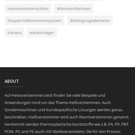
Heissverstemmsystem
Warmverstemmen
Doppel-Heißverstemmsystem
Befestigungselemente
Kamera
warentraeger
ABOUT
Auf Heissverstemmen.tech finden Sie viele Beispiele und
Anwendungen rund um das Thema Heißverstemmen. Auch
Sondermaschinen und Kundespezifische Lösungen werden genau
beschrieben. Heißverstemmen wird auch Warmverstemmen genannt.
Verstemmt werden thermoplastische Kunststoffe wie z.B. PA, PP, PBT,
POM, PC und PE (auch mit Glasfaseranteilen). Die für den Prozess