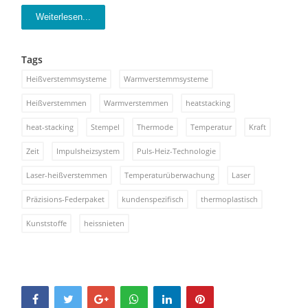
Weiterlesen...
Tags
Heißverstemmsysteme
Warmverstemmsysteme
Heißverstemmen
Warmverstemmen
heatstacking
heat-stacking
Stempel
Thermode
Temperatur
Kraft
Zeit
Impulsheizsystem
Puls-Heiz-Technologie
Laser-heißverstemmen
Temperaturüberwachung
Laser
Präzisions-Federpaket
kundenspezifisch
thermoplastisch
Kunststoffe
heissnieten