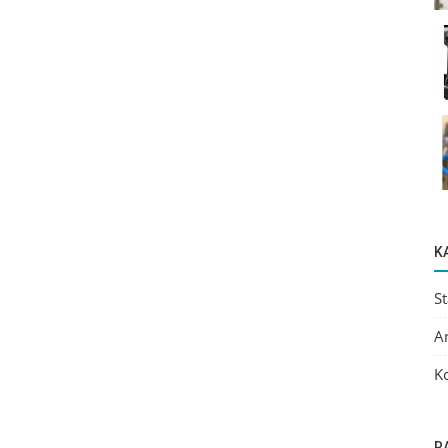
K
S
A
K
R