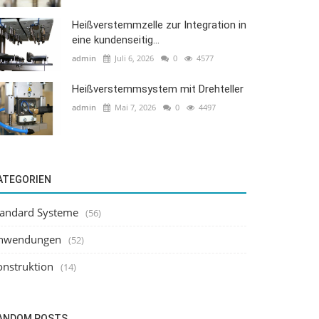
Heißverstemmzelle zur Integration in
eine kundenseitig...
admin
Juli 6, 2026
0
4577
Heißverstemmsystem mit Drehteller
admin
Mai 7, 2026
0
4497
ATEGORIEN
tandard Systeme
(56)
nwendungen
(52)
onstruktion
(14)
ANDOM POSTS