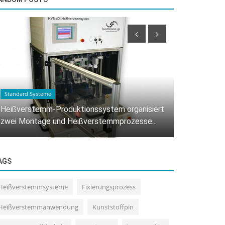
Anwendungen
stem organisiert
Heißverstemmanwendung für Kunststoff
emmprozesse...
Kunststoff-Verbindungen.
AGS
Heißverstemmsysteme
Fixierungsprozess
Heißverstemmanwendung
Kunststoffpin