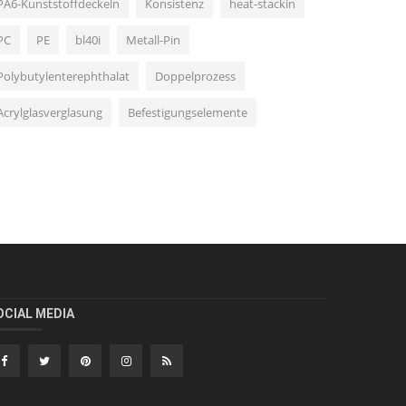
PA6-Kunststoffdeckeln
Konsistenz
heat-stackin
PC
PE
bl40i
Metall-Pin
Polybutylenterephthalat
Doppelprozess
Acrylglasverglasung
Befestigungselemente
OCIAL MEDIA