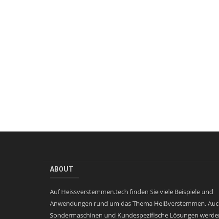
ABOUT
Auf Heissverstemmen.tech finden Sie viele Beispiele und
Anwendungen rund um das Thema Heißverstemmen. Auc
Sondermaschinen und Kundespezifische Lösungen werde