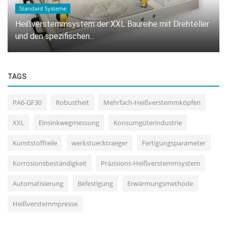
Standard Systeme
Heißverstemmsystem der XXL Baureihe mit Drehteller
und den spezifischen...
TAGS
PA6-GF30
Robustheit
Mehrfach-Heißverstemmköpfen
XXL
Einsinkwegmessung
Konsumgüterindustrie
Kunststoffteile
werkstuecktraeger
Fertigungsparameter
Korrosionsbeständigkeit
Präzisions-Heißverstemmsystem
Automatisierung
Befestigung
Erwärmungsmethode
Heißverstemmpresse