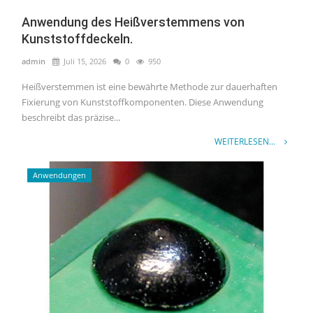
Anwendung des Heißverstemmens von
Kunststoffdeckeln.
admin
Juli 15, 2026
0
950
Heißverstemmen ist eine bewährte Methode zur dauerhaften
Fixierung von Kunststoffkomponenten. Diese Anwendung
beschreibt das präzise...
WEITERLESEN...
Anwendungen