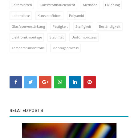
Leiterplatten
Kunststoffbauelement
Methode
Fixierung
Leiterplatte
Kunststoffdom
Polyamid
Glasfaserverstärkung
Festigkeit
Steifigkeit
Beständigkeit
Elektronikmontage
Stabilität
Umformprozess
Temperaturkontrolle
Montageprozess
RELATED POSTS