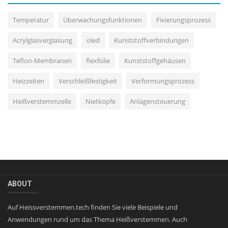
Temperatur
Überwachungsfunktionen
Fixierungsprozess
Acrylglasverglasung
oled
Kunststoffverbindungen
Teflon-Membranen
flexfolie
Kunststoffgehäusen
Heizzeiten
Verschleißfestigkeit
Verformungsprozess
Heißverstemmzelle
Nietköpfe
Anlagensteuerung
ABOUT
Auf Heissverstemmen.tech finden Sie viele Beispiele und
Anwendungen rund um das Thema Heißverstemmen. Auch