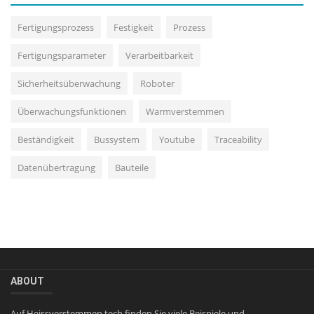
Fertigungsprozess
Festigkeit
Prozess
Fertigungsparameter
Verarbeitbarkeit
Sicherheitsüberwachung
Roboter
Überwachungsfunktionen
Warmverstemmen
Beständigkeit
Bussystem
Youtube
Traceability
Datenübertragung
Bauteile
ABOUT
Auf Heissverstemmen.tech finden Sie viele Beispiele und