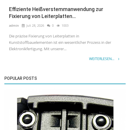
Effiziente Heißverstemmanwendung zur
Fixierung von Leiterplatten...
admin
Juli 28, 2026
0
1003
Die präzise Fixierung von Leiterplatten in
Kunststoffbauelementen ist ein wesentlicher Prozess in der
Elektronikfertigung. Mit unserer...
WEITERLESEN...
POPULAR POSTS