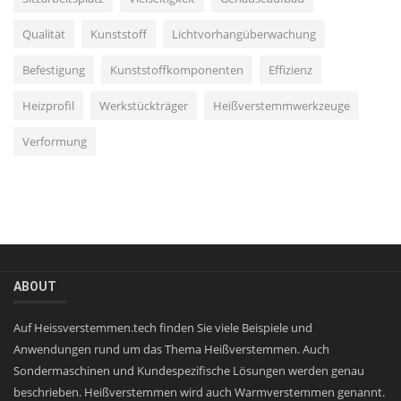
Qualität
Kunststoff
Lichtvorhangüberwachung
Befestigung
Kunststoffkomponenten
Effizienz
Heizprofil
Werkstückträger
Heißverstemmwerkzeuge
Verformung
ABOUT
Auf Heissverstemmen.tech finden Sie viele Beispiele und
Anwendungen rund um das Thema Heißverstemmen. Auch
Sondermaschinen und Kundespezifische Lösungen werden genau
beschrieben. Heißverstemmen wird auch Warmverstemmen genannt.