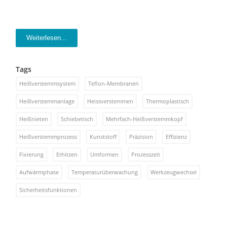
Weiterlesen...
Tags
Heißverstemmsystem
Teflon-Membranen
Heißverstemmanlage
Heissverstemmen
Thermoplastisch
Heißnieten
Schiebetisch
Mehrfach-Heißverstemmkopf
Heißverstemmprozess
Kunststoff
Präzision
Effizienz
Fixierung
Erhitzen
Umformen
Prozesszeit
Aufwärmphase
Temperaturüberwachung
Werkzeugwechsel
Sicherheitsfunktionen