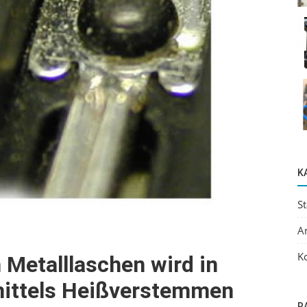
K
S
A
K
 Metalllaschen wird in
mittels Heißverstemmen
R