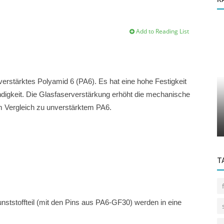
Add to Reading List
 verstärktes Polyamid 6 (PA6). Es hat eine hohe Festigkeit
Standard Systeme
ndigkeit. Die Glasfaserverstärkung erhöht die mechanische
im Vergleich zu unverstärktem PA6.
Effiziente Integration eines Doppel-
Heißverstemmsystems in kundenspezifische...
T
nststoffteil (mit den Pins aus PA6-GF30) werden in eine