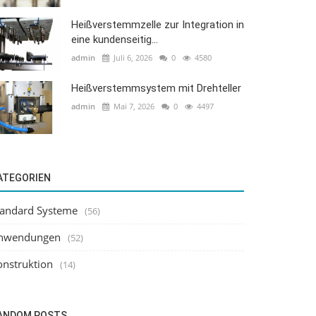
Heißverstemmzelle zur Integration in
eine kundenseitig...
admin
Juli 6, 2026
0
4580
Heißverstemmsystem mit Drehteller
admin
Mai 7, 2026
0
4497
ATEGORIEN
tandard Systeme
(56)
nwendungen
(52)
onstruktion
(14)
ANDOM POSTS