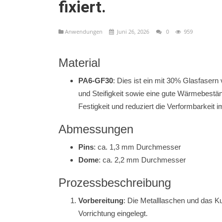
fixiert.
Anwendungen
Juni 26, 2026
0
959
Material
PA6-GF30
: Dies ist ein mit 30% Glasfasern
Anwendungen
und Steifigkeit sowie eine gute Wärmebestä
Festigkeit und reduziert die Verformbarkeit 
te auf einem
Heißverstemmen von Metallblech an
Kunststoffgehäusen
Abmessungen
Pins
: ca. 1,3 mm Durchmesser
Dome
: ca. 2,2 mm Durchmesser
Prozessbeschreibung
Vorbereitung
: Die Metalllaschen und das Ku
Vorrichtung eingelegt.