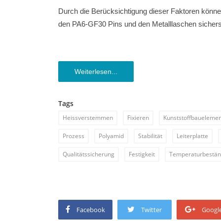
Durch die Berücksichtigung dieser Faktoren könne
den PA6-GF30 Pins und den Metalllaschen sicherst
Weiterlesen...
Tags
Heissverstemmen
Fixieren
Kunststoffbauelemen
Prozess
Polyamid
Stabilität
Leiterplatte
Qualitätssicherung
Festigkeit
Temperaturbeständ
Facebook
Twitter
Googl