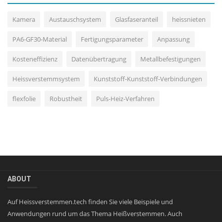
Kamera
Austauschsystem
Glasfaseranteil
heissnieten
PA6-GF30-Material
Fertigungsparameter
Anpassung
Kosteneffizienz
Datenübertragung
Metallbefestigungen
Heissverstemmsystem
Kunststoff-Kunststoff-Verbindungen
flexfolie
Robustheit
Puls-Heiz-Verfahren
ABOUT
Auf Heissverstemmen.tech finden Sie viele Beispiele und
Anwendungen rund um das Thema Heißverstemmen. Auch