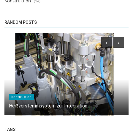
Konstruktion
(14)
RANDOM POSTS
Standard Systeme
Leistungsstarkes Heißverstemmsystem für
Hochtemperatur-Kunststoffe
TAGS