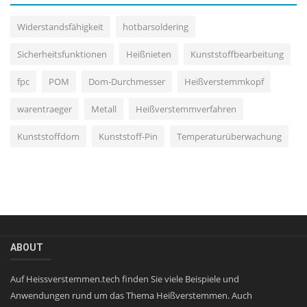
Widerstandsfähigkeit
hotbarsoldering
Sicherheitsfunktionen
Heißnieten
Kunststoffbearbeitung
fpc
POM
Dom-Durchmesser
Heißverstemmkopf
warentraeger
Metall
Heißverstemmverfahren
Kunststoffdom
Kunststoff-Pin
Temperaturüberwachung
ABOUT
Auf Heissverstemmen.tech finden Sie viele Beispiele und
Anwendungen rund um das Thema Heißverstemmen. Auch