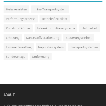
Heissvernieten
Inline-Transportsystem
Verformungsprozess
Betriebsflexibilität
Kunststoffkörper
Inline-Produktionssysteme
Haltbarkeit
Erhitzung
Kunststoffverarbeitung
Steuerungseinheit
Flussmittelauftrag
Impulsheizsystem
Transportsystemen
Sonderanlage
Umformung
ABOUT
Auf Heissverstemmen.tech finden Sie viele Beispiele und