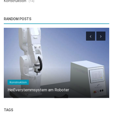
Konstruktion
(14)
RANDOM POSTS
Anwendungen
Heißverstemmen von Pins zur Fixierung eines Deckels
aus PA6.
TAGS