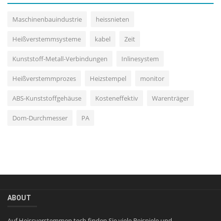
Maschinenbauindustrie
heissnieten
Heißverstemmsysteme
kabel
Zeit
Kunststoff-Metall-Verbindungen
Inlinesystem
Heißverstemmprozes
Heizstempel
monitor
ABS-Kunststoffgehäuse
Kosteneffektiv
Warenträger
Dom-Durchmesser
PA
ABOUT
Auf Heissverstemmen.tech finden Sie viele Beispiele und