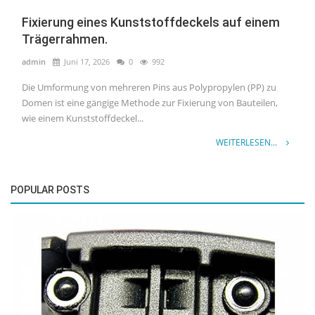
Fixierung eines Kunststoffdeckels auf einem
Trägerrahmen.
admin
Juni 17, 2026
0
992
Die Umformung von mehreren Pins aus Polypropylen (PP) zu
Domen ist eine gängige Methode zur Fixierung von Bauteilen,
wie einem Kunststoffdeckel...
WEITERLESEN...
POPULAR POSTS