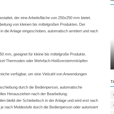
estattet, der eine Arbeitsfläche von 250x250 mm bietet.
eitung von kleinen bis mittelgroßen Produkten. Der
in die Anlage eingeschoben, automatisch arretiert und nach
Standard Systeme
0 mm, geeignet für kleine bis mittelgroße Produkte.
Heißverstemmanlage mit 4-fach
nzel-Thermoden oder Mehrfach-Heißverstemmköpfen
Rundschalttisch: Flexibles und sicheres...
ereiche verfügbar, um eine Vielzahl von Anwendungen
T
schiebung durch die Bedienperson, automatische
lles Herausziehen nach der Bearbeitung.
eilen bleibt der Schiebetisch in der Anlage und wird erst nach
 je nach Meldestufe durch die Bedienperson oder autorisiert
.