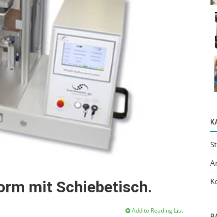
K
S
A
K
rm mit Schiebetisch.
Add to Reading List
R