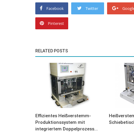
Facebook
Twitter
Googl
Pinterest
RELATED POSTS
Effizientes Heißverstemm-
Heißverste
Produktionssystem mit
Schiebetisc
integriertem Doppelprozess...