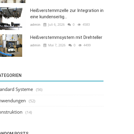
Heißverstemmzelle zur Integration in
eine kundenseitig...
admin
Juli 6, 2026
0
4583
Heißverstemmsystem mit Drehteller
admin
Mai 7, 2026
0
4499
ATEGORIEN
tandard Systeme
(56)
nwendungen
(52)
onstruktion
(14)
ANDOM POSTS