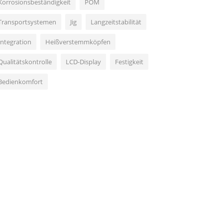
Korrosionsbeständigkeit
POM
Transportsystemen
Jig
Langzeitstabilität
Integration
Heißverstemmköpfen
Qualitätskontrolle
LCD-Display
Festigkeit
Bedienkomfort