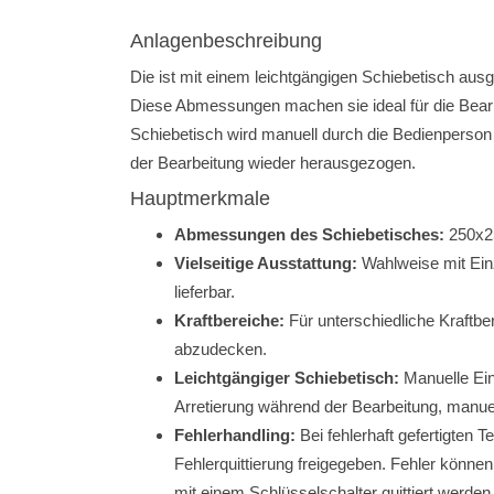
Anlagenbeschreibung
Die ist mit einem leichtgängigen Schiebetisch ausg
Diese Abmessungen machen sie ideal für die Bearb
Schiebetisch wird manuell durch die Bedienperson 
der Bearbeitung wieder herausgezogen.
Hauptmerkmale
Anwendungen
Abmessungen des Schiebetisches:
250x25
Deckeln auf Pins:
Fixierung von Blech-Stanzteilen durch
Vielseitige Ausstattung:
Wahlweise mit Ei
erialeigenschaften.
heißverstemmte Pins: Anwendung in...
lieferbar.
Kraftbereiche:
Für unterschiedliche Kraftb
abzudecken.
Leichtgängiger Schiebetisch:
Manuelle Ein
Arretierung während der Bearbeitung, manue
Fehlerhandling:
Bei fehlerhaft gefertigten T
Fehlerquittierung freigegeben. Fehler können
mit einem Schlüsselschalter quittiert werden